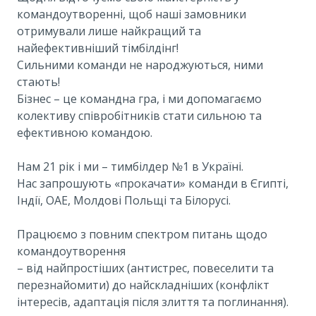
командоутворенні, щоб наші замовники
отримували лише найкращий та
найефективніший тімбілдінг!
Сильними команди не народжуються, ними
стають!
Бізнес – це командна гра, і ми допомагаємо
колективу співробітників стати сильною та
ефективною командою.
Нам 21 рік і ми – тимбілдер №1 в Україні.
Нас запрошують «прокачати» команди в Єгипті,
Індії, ОАЕ, Молдові Польщі та Білорусі.
Працюємо з повним спектром питань щодо
командоутворення
– від найпростіших (антистрес, повеселити та
перезнайомити) до найскладніших (конфлікт
інтересів, адаптація після злиття та поглинання).