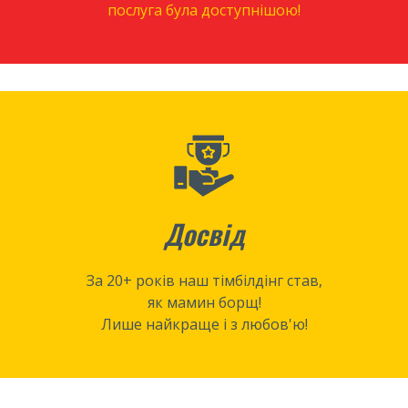
послуга була доступнішою!
Досвід
За 20+ років наш тімбілдінг став,
як мамин борщ!
Лише найкраще і з любов'ю!