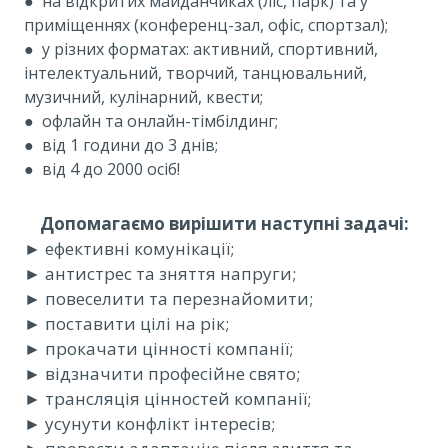
●
на відкритих майданчиках (ліс, парк) та у
приміщеннях (конференц-зал, офіс, спортзал);
●
у різних форматах: активний, спортивний,
інтелектуальний, творчий, танцювальний,
музичний, кулінарний, квести;
● офлайн та
онлайн-тімбілдинг;
●
від 1 години до 3 днів;
●
від 4 до 2000 осіб!
Допомагаємо вирішити наступні задачі:
► ефективні комунікації;
► антистрес та зняття напруги;
► повеселити та перезнайомити;
► поставити цілі на рік;
► прокачати цінності компанії;
► відзначити професійне свято;
► трансляція цінностей компанії;
► усунути конфлікт інтересів;