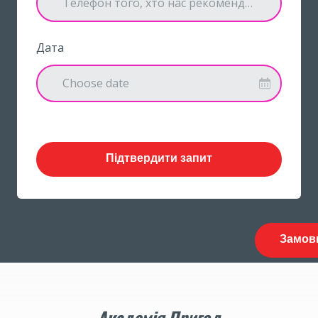
Дата
Choose date
Підтвердити запит
Замов
Академія Пригод