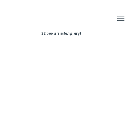
22 роки тімбілдінгу!