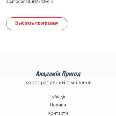
au.moc.anziturk%40veik
Выбрать программу
Академія Пригод
Корпоративний тімбілдінг
Тімбілдінг
Новини
Контакти