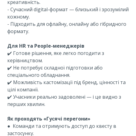
креативність.
- Сучасний digital-формат — близький і зрозумілий
кожному.
- Підходить для офлайну, онлайну або гібридного
формату.
Для HR та People-менеджерів
✔️ Готове рішення, яке легко погодити з
керівництвом.
✔️ Не потребує складної підготовки або
спеціального обладнання.
✔️ Можливість кастомізації під бренд, цінності та
цілі компанії.
✔️ Учасники реально задоволені — і це видно з
перших хвилин.
Як проходять «Гусячі перегони»
●
Команди та отримують доступ до квесту в
застосунку.