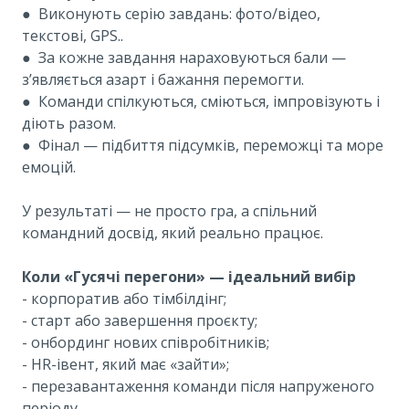
●
Виконують серію завдань: фото/відео,
текстові, GPS..
●
За кожне завдання нараховуються бали —
з’являється азарт і бажання перемогти.
●
Команди спілкуються, сміються, імпровізують і
діють разом.
●
Фінал — підбиття підсумків, переможці та море
емоцій.
У результаті — не просто гра, а спільний
командний досвід, який реально працює.
Коли «Гусячі перегони» — ідеальний вибір
- корпоратив або тімбілдінг;
- старт або завершення проєкту;
- онбординг нових співробітників;
- HR-івент, який має «зайти»;
- перезавантаження команди після напруженого
періоду.