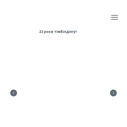
22 роки тімбілдінгу!