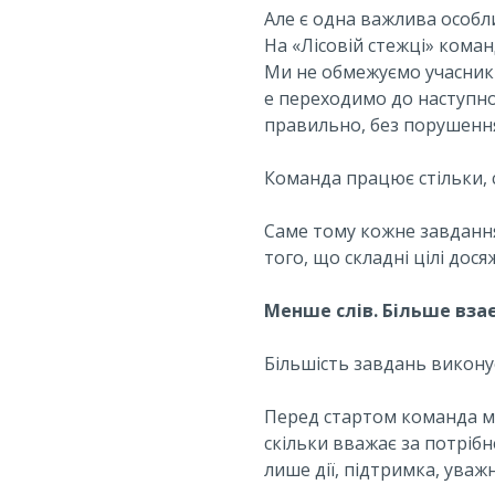
Але є одна важлива особли
На «Лісовій стежці» коман
Ми не обмежуємо учасникі
е переходимо до наступно
правильно, без порушенн
Команда працює стільки, с
Саме тому кожне завдання
того, що складні цілі досяж
Менше слів. Більше взає
Більшість завдань виконує
Перед стартом команда м
скільки вважає за потріб
лише дії, підтримка, уваж