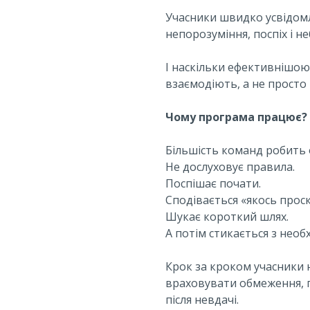
Учасники швидко усвідомл
непорозуміння, поспіх і н
І наскільки ефективнішою
взаємодіють, а не просто
Чому програма працює?
Більшість команд робить 
Не дослуховує правила.
Поспішає почати.
Сподівається «якось прос
Шукає короткий шлях.
А потім стикається з необ
Крок за кроком учасники 
враховувати обмеження, п
після невдачі.