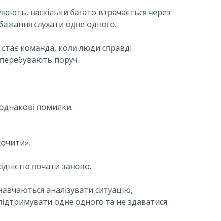
юють, наскільки багато втрачається через
ебажання слухати одне одного.
 стає команда, коли люди справді
 перебувають поруч.
однакові помилки.
кочити».
хідністю почати заново.
навчаються аналізувати ситуацію,
ідтримувати одне одного та не здаватися