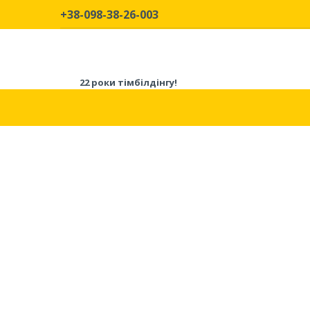
+38-098-38-26-003
22 роки тімбілдінгу!