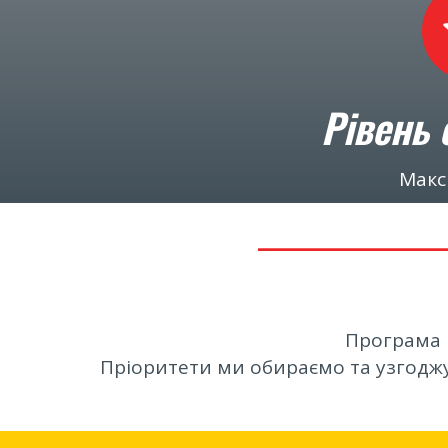
Рівень 
Макс
__________
Програма р
Пріоритети ми обираємо та узгоджу