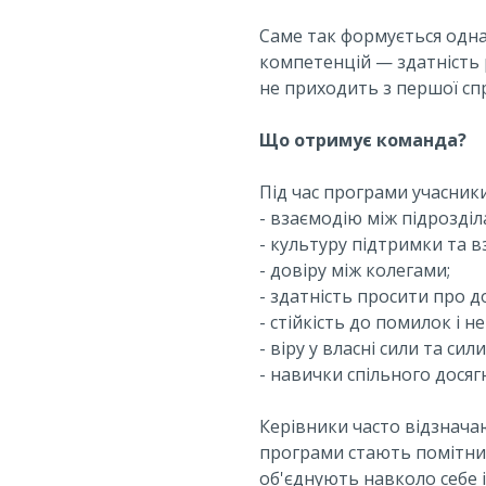
Саме так формується одна
компетенцій — здатність 
не приходить з першої сп
Що отримує команда?
Під час програми учасник
- взаємодію між підрозділ
- культуру підтримки та 
- довіру між колегами;
- здатність просити про д
- стійкість до помилок і н
- віру у власні сили та сил
- навички спільного досяг
Керівники часто відзнача
програми стають помітним
об'єднують навколо себе 