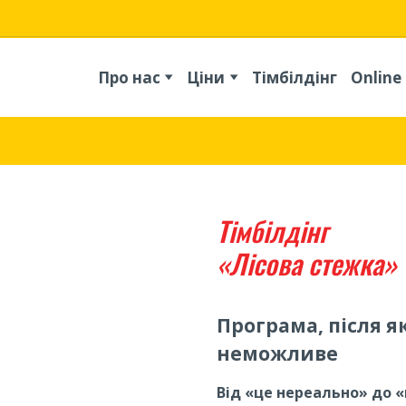
Про нас
Ціни
Тімбілдінг
Online
Тімбілдінг
«Лісова стежка»
Програма, після я
неможливе
Від «це нереально» до 