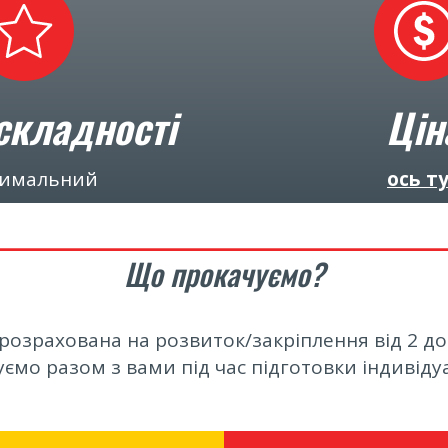
складності
Цін
имальний
ось т
_________________________
Що прокачуємо?
озрахована на розвиток/закріплення від 2 до
ємо разом з вами під час підготовки індивіду