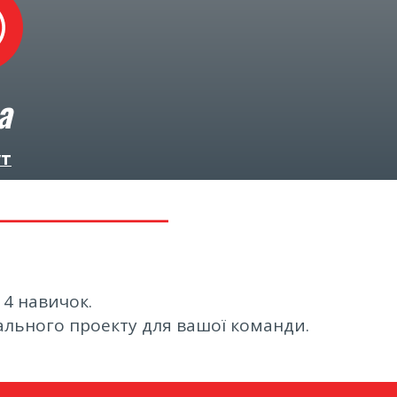
а
ут
___________
 4 навичок.
ального проекту для вашої команди.