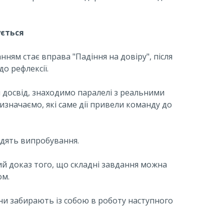
ується
ям стає вправа "Падіння на довіру", після
о рефлексії.
досвід, знаходимо паралелі з реальними
значаємо, які саме дії привели команду до
одять випробування.
й доказ того, що складні завдання можна
ом.
они забирають із собою в роботу наступного