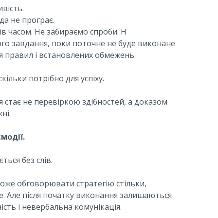
вість.
да не програє.
в часом. Не забираємо спроби. Н
го завдання, поки поточне не буде виконане
я правил і встановлених обмежень.
кільки потрібно для успіху.
 стає не перевіркою здібностей, а доказом
ні.
модії.
ться без слів.
оже обговорювати стратегію стільки,
не. Але після початку виконання залишаються
ність і невербальна комунікація.