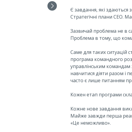
Є завдання, які здаються 
Стратегічні плани СЕО. Ма
Зазвичай проблема не в са
Проблема в тому, що кома
Саме для таких ситуацій 
програма командного розв
управлінським командам з
навчитися діяти разом і 
часто є лише питанням пр
Кожен етап програми скла
Кожне нове завдання викли
Майже завжди перша реак
«Це неможливо».