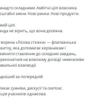
занадто складними. Амбітні цілі власника.
сштабні зміни. Нові ринки. Нові продукти.
мій цілі.
нда не вірить, що вона досяжна.
створена «Лісова стежка» — флагманська
итку, яка допомагає керівникам і
мінити ставлення до складних завдань,
переконатися на власному досвіді: неможливе
авильної взаємодії.
дніший за попередній.
кає сумніви, дискусії та скепсис.
ція учасників однакова: