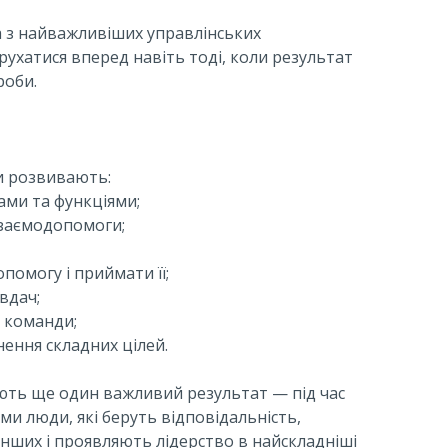
 з найважливіших управлінських
рухатися вперед навіть тоді, коли результат
роби.
и розвивають:
ами та функціями;
взаємодопомоги;
опомогу і приймати її;
евдач;
и команди;
нення складних цілей.
ють ще один важливий результат — під час
и люди, які беруть відповідальність,
інших і проявляють лідерство в найскладніші