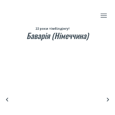
22 роки тімбілдінгу!
Баварія (Німеччина)