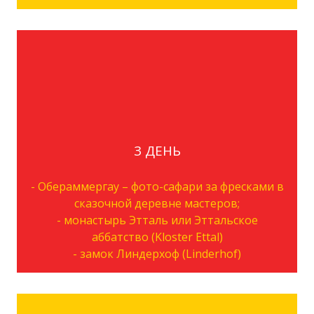
3 ДЕНЬ
- Обераммергау – фото-сафари за фресками в
сказочной деревне мастеров;
- монастырь Этталь или Эттальское
аббатство (Kloster Ettal)
- замок Линдерхоф (Linderhof)